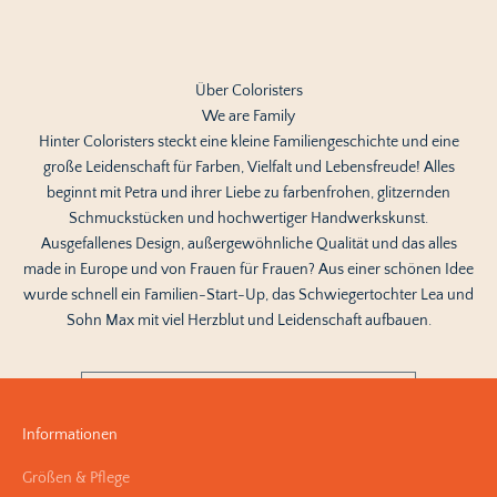
Über Coloristers
We are Family
Hinter Coloristers steckt eine kleine Familiengeschichte und eine
große Leidenschaft für Farben, Vielfalt und Lebensfreude! Alles
beginnt mit Petra und ihrer Liebe zu farbenfrohen, glitzernden
Verpasse keine
Schmuckstücken und hochwertiger Handwerkskunst.
News von coloristers
Ausgefallenes Design, außergewöhnliche Qualität und das alles
made in Europe und von Frauen für Frauen? Aus einer schönen Idee
Melde Dich jetzt für unseren Newsletter an - unter allen
wurde schnell ein Familien-Start-Up, das Schwiegertochter Lea und
Abonnenten verlosen wir regelmäßig einen
Sohn Max mit viel Herzblut und Leidenschaft aufbauen.
Geschenkgutschein im Wert von 50€ !
E-Mail
Informationen
SUBSCRIBE
Größen & Pflege