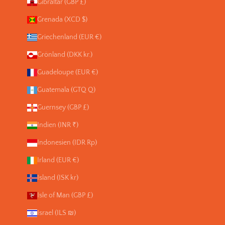
Gibraltar (GBP £)
Grenada (XCD $)
Griechenland (EUR €)
Grönland (DKK kr.)
Guadeloupe (EUR €)
Guatemala (GTQ Q)
Guernsey (GBP £)
Indien (INR ₹)
Indonesien (IDR Rp)
Irland (EUR €)
Island (ISK kr)
Isle of Man (GBP £)
Israel (ILS ₪)