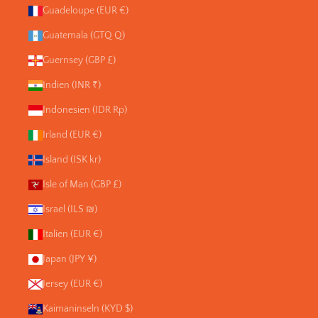
Guadeloupe (EUR €)
Guatemala (GTQ Q)
Guernsey (GBP £)
Indien (INR ₹)
Indonesien (IDR Rp)
Irland (EUR €)
Island (ISK kr)
Isle of Man (GBP £)
Israel (ILS ₪)
Italien (EUR €)
Japan (JPY ¥)
Jersey (EUR €)
Kaimaninseln (KYD $)