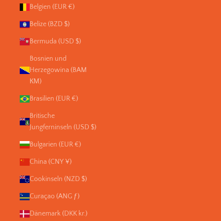
Belgien (EUR €)
Belize (BZD $)
Bermuda (USD $)
Bosnien und
Herzegowina (BAM
КМ)
Brasilien (EUR €)
Britische
Jungferninseln (USD $)
Bulgarien (EUR €)
China (CNY ¥)
Cookinseln (NZD $)
Curaçao (ANG ƒ)
Dänemark (DKK kr.)