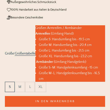
Außergewöhnliches Schmuckstück
100% Handarbeit aus Italien & Deutschland
Besondere Geschenkidee
Größen Armreifen / Armbänder
Armreifen
(Umfang Hand):
Größe S: Handumfang bis ~19,5 cm
Größe M: Handumfang bis ~20,4 cm
Größe L: Handumfang bis ~21,5 cm
Größe:
Größentabelle
Größe XL: Handumfang bis ~23,2 cm
Armbänder
(Umfang Handgelenk):
Größe S-M: Handgelenksumfang ~15 cm
Größe M-L: Handgelenksumfang bis ~16,5
cm
S
M
L
XL
IN DEN WARENKORB