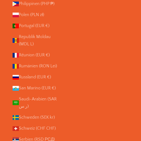
Philippinen (PHP ₱)
Polen (PLN zł)
Portugal (EUR €)
Republik Moldau
(MDL L)
Réunion (EUR €)
Rumänien (RON Lei)
Russland (EUR €)
San Marino (EUR €)
Saudi-Arabien (SAR
ر.س)
Schweden (SEK kr)
Schweiz (CHF CHF)
Serbien (RSD РСД)