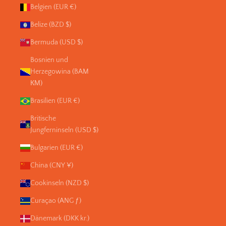
Belgien (EUR €)
Belize (BZD $)
Bermuda (USD $)
Bosnien und
Herzegowina (BAM
КМ)
Brasilien (EUR €)
Britische
Jungferninseln (USD $)
Bulgarien (EUR €)
China (CNY ¥)
Cookinseln (NZD $)
Curaçao (ANG ƒ)
Dänemark (DKK kr.)