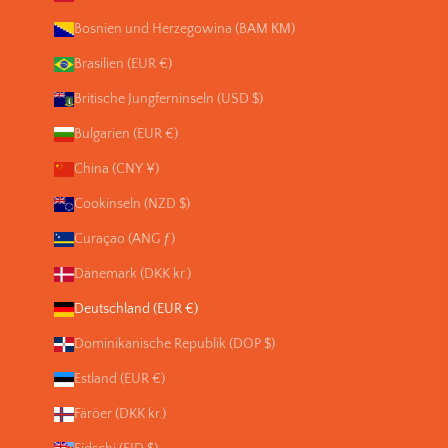
Bosnien und Herzegowina (BAM КМ)
Brasilien (EUR €)
Britische Jungferninseln (USD $)
Bulgarien (EUR €)
China (CNY ¥)
Cookinseln (NZD $)
Curaçao (ANG ƒ)
Dänemark (DKK kr.)
Deutschland (EUR €)
Dominikanische Republik (DOP $)
Estland (EUR €)
Färöer (DKK kr.)