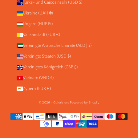
Turks- und Caicosinseln (USD $)
Ukraine (UAH ₴)
Ungarn (HUF Ft)
Vatikanstadt (EUR €)
Vereinigte Arabische Emirate (AED د.إ)
Vereinigte Staaten (USD $)
Vereinigtes Königreich (GBP £)
Vietnam (VND ₫)
Zypern (EUR €)
© 2026 - Coloristers Powered by Shopify