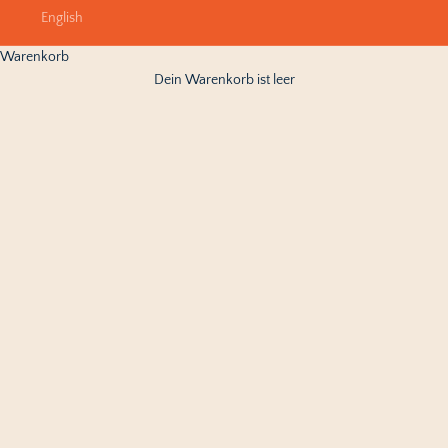
English
Warenkorb
Dein Warenkorb ist leer
Du hast Fragen, Anregungen oder Feedback für uns?
Wir freuen uns von dir zu hören!