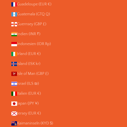
Guadeloupe (EUR €)
Guatemala (GTQ Q)
Guernsey (GBP £)
Indien (INR ₹)
Indonesien (IDR Rp)
Irland (EUR €)
Island (ISK kr)
Isle of Man (GBP £)
Israel (ILS ₪)
Italien (EUR €)
Japan (JPY ¥)
Jersey (EUR €)
Kaimaninseln (KYD $)