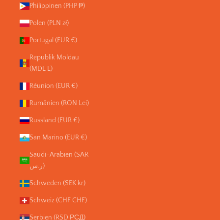
Philippinen (PHP ₱)
Polen (PLN zł)
Portugal (EUR €)
Republik Moldau
(MDL L)
Réunion (EUR €)
Rumänien (RON Lei)
Russland (EUR €)
San Marino (EUR €)
Saudi-Arabien (SAR
ر.س)
Schweden (SEK kr)
Schweiz (CHF CHF)
Serbien (RSD РСД)