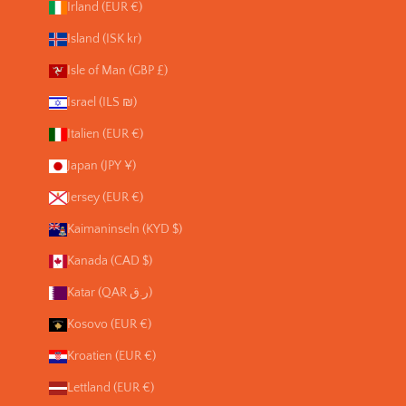
Irland (EUR €)
Island (ISK kr)
Isle of Man (GBP £)
Israel (ILS ₪)
Italien (EUR €)
Japan (JPY ¥)
Jersey (EUR €)
Kaimaninseln (KYD $)
Kanada (CAD $)
Katar (QAR ر.ق)
Kosovo (EUR €)
Kroatien (EUR €)
Lettland (EUR €)